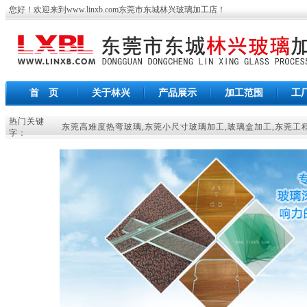
您好！欢迎来到
www.linxb.com
东莞市东城林兴玻璃加工店
！
首 页
关于林兴
产品展示
加工范围
工
热门关键
东莞高难度热弯玻璃
,
东莞小尺寸玻璃加工
,
玻璃盒加工
,
东莞工
字：