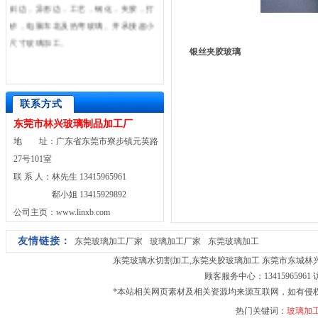
斜边，异形边，工艺，钢化，夹胶，打
砂，电脑车花及热弯玻璃。并承接超小
尺寸玻璃加工。
银丝夹胶玻璃
联系方式
东莞市林兴玻璃制品加工厂
地 址：广东省东莞市寮步镇元英路
27号101室
联 系 人：林先生 13415965961
郗小姐 13415929892
公司主页：www.linxb.com
友情链接：
东莞玻璃加工厂家
玻璃加工厂家
东莞玻璃加工
东莞玻璃水切割加工
,
东莞夹胶玻璃加工
东莞市东城林兴玻璃
顾客服务中心：13415965961
*本站相关网页素材及相关资源均来源互联网，如有侵
热门关键词：
玻璃加