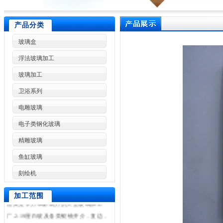
产品分类
玻璃盒
浮法玻璃加工
玻璃加工
卫浴系列
电雕玻璃
东莞市林兴玻璃制品加工厂是一家专业
电子类钢化玻璃
加工各种高难度特种玻璃,东莞玻璃加工,
精雕玻璃
东莞玻璃深加工,东莞玻璃加工设备,东莞
鱼缸玻璃
玻璃加工厂,浮法玻璃加工,艺术玻璃加
刻绘机
工,玻璃制品厂,广州玻璃加工,深圳玻璃
加工,惠州玻璃加工等.是东莞玻璃加工厂
加工范围
很具竞争力和影响力的大型玻璃加工
厂.2-19厘白玻及各类银镜开介，直边，