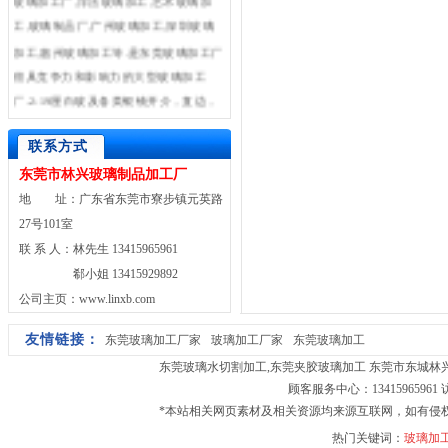
工,玻璃制品厂,广州玻璃加工,深圳玻璃
加工,惠州玻璃加工等.是东莞玻璃加工厂
很具竞争力和影响力的大型玻璃加工
厂.2-19厘白玻及各类银镜开介，直边，
斜边，异形边，工艺，钢化，夹胶，打
砂，电脑车花及热弯玻璃。并承接超小
联系方式
尺寸玻璃加工。
东莞市林兴玻璃制品加工厂
地 址：广东省东莞市寮步镇元英路
27号101室
联 系 人：林先生 13415965961
郗小姐 13415929892
公司主页：www.linxb.com
友情链接：
东莞玻璃加工厂家
玻璃加工厂家
东莞玻璃加工
东莞玻璃水切割加工
,
东莞夹胶玻璃加工
东莞市东城林兴玻璃
顾客服务中心：13415965961
*本站相关网页素材及相关资源均来源互联网，如有侵
热门关键词：
玻璃加