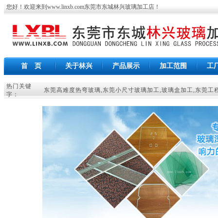
您好！欢迎来到
www.linxb.com
东莞市东城林兴玻璃加工店
！
首 页
关于林兴
产品展示
加工范围
工
热门关键
东莞高难度热弯玻璃
,
东莞小尺寸玻璃加工
,
玻璃盒加工
,
东莞工
字：