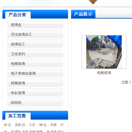
产品分类
玻璃盒
浮法玻璃加工
玻璃加工
卫浴系列
东莞市林兴玻璃制品加工厂是一家专业
电雕玻璃
加工各种高难度特种玻璃,东莞玻璃加工,
电雕玻璃
电子类钢化玻璃
东莞玻璃深加工,东莞玻璃加工设备,东莞
总数:
精雕玻璃
玻璃加工厂,浮法玻璃加工,艺术玻璃加
工,玻璃制品厂,广州玻璃加工,深圳玻璃
鱼缸玻璃
加工,惠州玻璃加工等.是东莞玻璃加工厂
刻绘机
很具竞争力和影响力的大型玻璃加工
厂.2-19厘白玻及各类银镜开介，直边，
加工范围
斜边，异形边，工艺，钢化，夹胶，打
砂，电脑车花及热弯玻璃。并承接超小