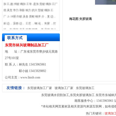
加工,惠州玻璃加工等.是东莞玻璃加工厂
很具竞争力和影响力的大型玻璃加工
厂.2-19厘白玻及各类银镜开介，直边，
梅花图 夹胶玻璃
斜边，异形边，工艺，钢化，夹胶，打
砂，电脑车花及热弯玻璃。并承接超小
尺寸玻璃加工。
联系方式
东莞市林兴玻璃制品加工厂
地 址：广东省东莞市寮步镇元英路
27号101室
联 系 人：林先生 13415965961
郗小姐 13415929892
公司主页：www.linxb.com
友情链接：
东莞玻璃加工厂家
玻璃加工厂家
东莞玻璃加工
东莞玻璃水切割加工
,
东莞夹胶玻璃加工
东莞市东城林兴玻璃
顾客服务中心：13415965961
*本站相关网页素材及相关资源均来源互联网，如有侵
热门关键词：
玻璃加