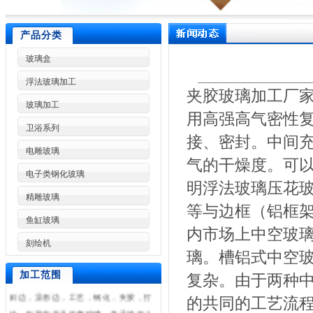
产品分类
玻璃盒
浮法玻璃加工
夹胶玻璃加工厂
玻璃加工
用高强高气密性
卫浴系列
接、密封。中间
东莞市林兴玻璃制品加工厂是一家专业
电雕玻璃
气的干燥度。可
加工各种高难度特种玻璃,东莞玻璃加工,
电子类钢化玻璃
明浮法玻璃压花
东莞玻璃深加工,东莞玻璃加工设备,东莞
精雕玻璃
玻璃加工厂,浮法玻璃加工,艺术玻璃加
等与边框（铝框
工,玻璃制品厂,广州玻璃加工,深圳玻璃
鱼缸玻璃
内市场上中空玻
加工,惠州玻璃加工等.是东莞玻璃加工厂
刻绘机
璃。槽铝式中空玻
很具竞争力和影响力的大型玻璃加工
厂.2-19厘白玻及各类银镜开介，直边，
加工范围
复杂。由于两种
斜边，异形边，工艺，钢化，夹胶，打
的共同的工艺流
砂，电脑车花及热弯玻璃。并承接超小