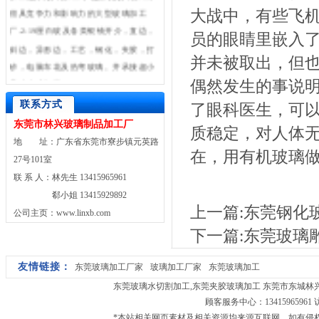
很具竞争力和影响力的大型玻璃加工
大战中，有些飞
厂.2-19厘白玻及各类银镜开介，直边，
员的眼睛里嵌入
斜边，异形边，工艺，钢化，夹胶，打
并未被取出，但
砂，电脑车花及热弯玻璃。并承接超小
尺寸玻璃加工。
偶然发生的事说
联系方式
了眼科医生，可
东莞市林兴玻璃制品加工厂
质稳定，对人体
地 址：广东省东莞市寮步镇元英路
在，用有机玻璃
27号101室
联 系 人：林先生 13415965961
郗小姐 13415929892
上一篇:
东莞钢化
公司主页：www.linxb.com
下一篇:
东莞玻璃
友情链接：
东莞玻璃加工厂家
玻璃加工厂家
东莞玻璃加工
东莞玻璃水切割加工
,
东莞夹胶玻璃加工
东莞市东城林兴玻璃
顾客服务中心：13415965961
*本站相关网页素材及相关资源均来源互联网，如有侵