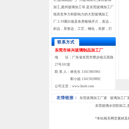
加工,惠州玻璃加工等.是东莞玻璃加工厂
很具竞争力和影响力的大型玻璃加工
厂.2-19厘白玻及各类银镜开介，直边，
斜边，异形边，工艺，钢化，夹胶，打
砂，电脑车花及热弯玻璃。并承接超小
尺寸玻璃加工。
联系方式
东莞市林兴玻璃制品加工厂
地 址：广东省东莞市寮步镇元英路
27号101室
联 系 人：林先生 13415965961
郗小姐 13415929892
公司主页：www.linxb.com
友情链接：
东莞玻璃加工厂家
玻璃加工厂
东莞玻璃水切割加工
,
*本站相关网页素材及