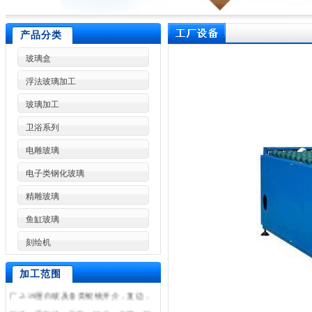
产品分类
玻璃盒
浮法玻璃加工
玻璃加工
卫浴系列
电雕玻璃
东莞市林兴玻璃制品加工厂是一家专业
电子类钢化玻璃
加工各种高难度特种玻璃,东莞玻璃加工,
精雕玻璃
东莞玻璃深加工,东莞玻璃加工设备,东莞
玻璃加工厂,浮法玻璃加工,艺术玻璃加
鱼缸玻璃
工,玻璃制品厂,广州玻璃加工,深圳玻璃
刻绘机
加工,惠州玻璃加工等.是东莞玻璃加工厂
很具竞争力和影响力的大型玻璃加工
加工范围
厂.2-19厘白玻及各类银镜开介，直边，
斜边，异形边，工艺，钢化，夹胶，打