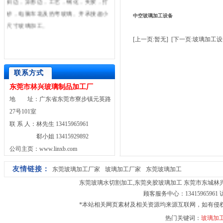
砂，电脑车花及热弯玻璃。并承接超小
中空玻璃加工设备
尺寸玻璃加工。
[上一页:暂无]
[下一页:玻璃加工设
联系方式
东莞市林兴玻璃制品加工厂
地 址：广东省东莞市寮步镇元英路
27号101室
联 系 人：林先生 13415965961
郗小姐 13415929892
公司主页：www.linxb.com
友情链接：
东莞玻璃加工厂家
玻璃加工厂家
东莞玻璃加工
东莞玻璃水切割加工
,
东莞夹胶玻璃加工
东莞市东城林兴玻璃
顾客服务中心：13415965961
*本站相关网页素材及相关资源均来源互联网，如有侵
热门关键词：
玻璃加