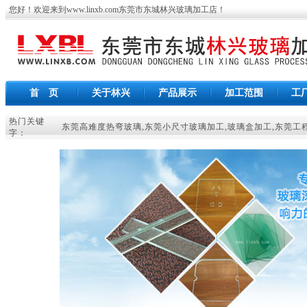
您好！欢迎来到
www.linxb.com
东莞市东城林兴玻璃加工店
！
首 页
关于林兴
产品展示
加工范围
工
热门关键
东莞高难度热弯玻璃
,
东莞小尺寸玻璃加工
,
玻璃盒加工
,
东莞工
字：