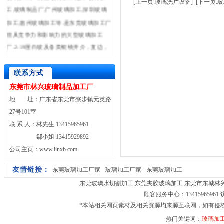
[上一页:玻璃洗片设备]
[下一页:
工,玻璃制品厂,广州玻璃加工,深圳玻璃
加工,惠州玻璃加工等.是东莞玻璃加工厂
很具竞争力和影响力的大型玻璃加工
厂.2-19厘白玻及各类银镜开介，直边，
斜边，异形边，工艺，钢化，夹胶，打
砂，电脑车花及热弯玻璃。并承接超小
联系方式
尺寸玻璃加工。
东莞市林兴玻璃制品加工厂
地 址：广东省东莞市寮步镇元英路
27号101室
联 系 人：林先生 13415965961
郗小姐 13415929892
公司主页：www.linxb.com
友情链接：
东莞玻璃加工厂家
玻璃加工厂家
东莞玻璃加工
东莞玻璃水切割加工
,
东莞夹胶玻璃加工
东莞市东城林兴玻璃
顾客服务中心：13415965961
*本站相关网页素材及相关资源均来源互联网，如有侵
热门关键词：
玻璃加